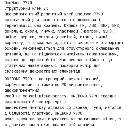
OneBond 7790
Структурний клей 2K
Двокомпонентний ремонтний клей OneBond 7790
призначений для високоточного склеювання і
герметизації без крапель. Склеює ПК, ABS, ПВХ, EPS,
фенольні смоли, гнучкі пластмаси (неопрен, NBR),
шкіру, дерево, метали (алюміній, сталь, цинк) і
кераміку, а також має здатність склеювати різнорідні
основи. Рекомендується для структурного склеювання
деталей, що не піддаються циклічним навантаженням,
наприклад, кронштейнів. Має високу стійкість до
статичних навантажень і прозорий колір для
склеювання декоративних елементів.
ONEBOND 7790 - це прозорий, механізований,
фарбувальний, стійкий до УФ-випромінювання,
двокомпонентний
клей на основі ціанакрилату. ONEBOND 7790 твердне
при кімнатній температурі і
демонструє миттєву адгезію до дерева, гуми, металів
і більшості пластмас. ONEBOND 7790
може також використовуватися як заповнювач щілин, з
відкритим часом схоплювання 3-4 хвилини.