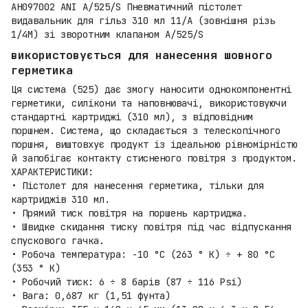
AH097002 ANI A/525/S Пневматичний пістолет
видавальник для гільз 310 мл 11/A (зовнішня різь
1/4M) зі зворотним клапаном A/525/S
використовується для нанесення шовного
герметика
Ця система (525) дає змогу наносити однокомпонентні
герметики, силікони та наповнювачі, використовуючи
стандартні картриджі (310 мл), з відповідним
поршнем. Система, що складається з телескопічного
поршня, виштовхує продукт із ідеальною рівномірністю
й запобігає контакту стисненого повітря з продуктом.
ХАРАКТЕРИСТИКИ:
• Пістолет для нанесення герметика, тільки для
картриджів 310 мл.
• Прямий тиск повітря на поршень картриджа.
• Швидке скидання тиску повітря під час відпускання
спускового гачка.
• Робоча температура: -10 °C (263 ° K) ÷ + 80 °C
(353 ° K)
• Робочий тиск: 6 ÷ 8 барів (87 ÷ 116 Psi)
• Вага: 0,687 кг (1,51 фунта)