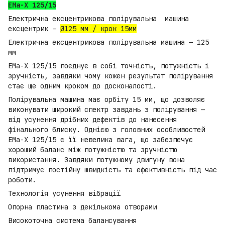
EMa-X 125/15
Електрична ексцентрикова полірувальна машина
ексцентрик –
Ø125 мм / крок 15мм
Електрична ексцентрикова полірувальна машина — 125
мм
EMa-X 125/15 поєднує в собі точність, потужність і
зручність, завдяки чому кожен результат полірування
стає ще одним кроком до досконалості.
Полірувальна машина має орбіту 15 мм, що дозволяє
виконувати широкий спектр завдань з полірування —
від усунення дрібних дефектів до нанесення
фінального блиску. Однією з головних особливостей
EMa-X 125/15 є її невелика вага, що забезпечує
хороший баланс між потужністю та зручністю
використання. Завдяки потужному двигуну вона
підтримує постійну швидкість та ефективність під час
роботи.
Технологія усунення вібрації
Опорна пластина з декількома отворами
Високоточна система балансування