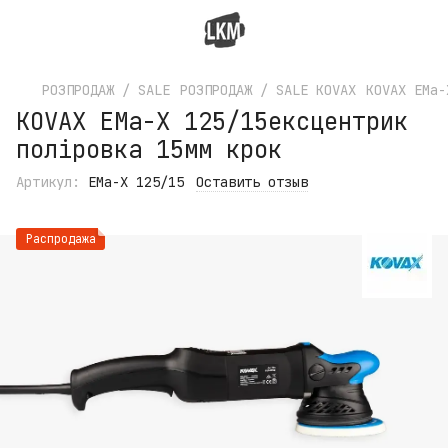
РОЗПРОДАЖ / SALE
РОЗПРОДАЖ / SALE KOVAX
KOVAX EMa-
KOVAX EMa-X 125/15ексцентрик
поліровка 15мм крок
Артикул:
EMa-X 125/15
Оставить отзыв
Распродажа