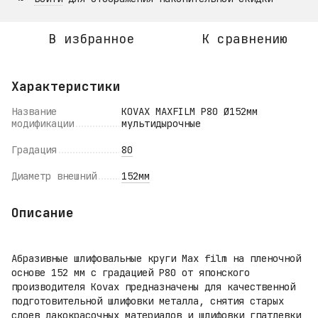
В избранное
К сравнению
Характеристики
Название
KOVAX MAXFILM P80 Ø152мм
модификации
мультидырочные
Градация
80
Диаметр внешний
152мм
Описание
Абразивные шлифовальные круги Max film на пленочной
основе 152 мм с градацией P80 от японского
производителя Kovax предназначены для качественной
подготовительной шлифовки металла, снятия старых
слоев лакокрасочных материалов и шлифовки гпатлевки