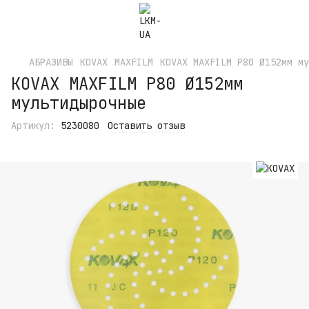
АБРАЗИВЫ
KOVAX
MAXFILM
KOVAX MAXFILM P80 Ø152мм му
KOVAX MAXFILM P80 Ø152мм
мультидырочные
Артикул:
5230080
Оставить отзыв