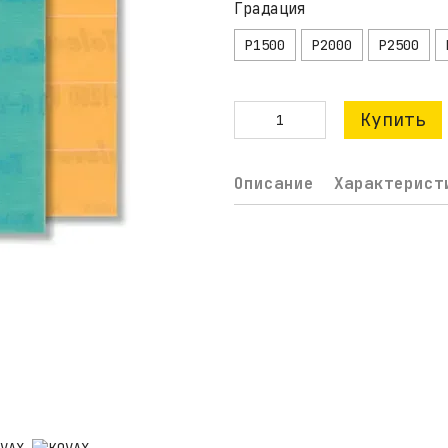
Градация
P1500
P2000
P2500
Купить
Описание
Характерист