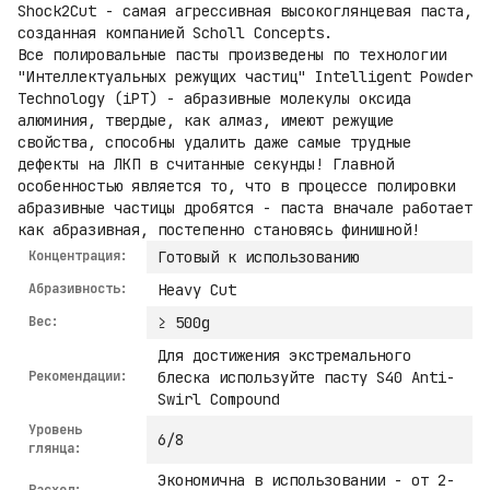
Shock2Cut - самая агрессивная высокоглянцевая паста,
созданная компанией Scholl Concepts.
Все полировальные пасты произведены по технологии
"Интеллектуальных режущих частиц" Intelligent Powder
Technology (iPT) - абразивные молекулы оксида
алюминия, твердые, как алмаз, имеют режущие
свойства, способны удалить даже самые трудные
дефекты на ЛКП в считанные секунды! Главной
особенностью является то, что в процессе полировки
абразивные частицы дробятся - паста вначале работает
как абразивная, постепенно становясь финишной!
Концентрация:
Готовый к использованию
Абразивность:
Heavy Cut
Вес:
≥ 500g
Для достижения экстремального
Рекомендации:
блеска используйте пасту S40 Anti-
Swirl Compound
Уровень
6/8
глянца:
Экономична в использовании - от 2-
Расход: