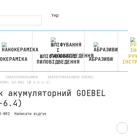
Укр
ШЛІФУВАННЯ І
РУ
ОКЕРАМІКА
АБРАЗИВИ
ПИЛОВІДВЕДЕННЯ
ІНСТ
ЗАКЛЕПУВАЛЬНИКИ
ЗАКЛЕПУВАЛЬНИКИ GOEBEL
OEBEL GO-BR2 (Ø 4.0-6.4)
к акумуляторний GOEBEL
-6.4)
O-BR2
Написати відгук