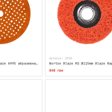
Артикул: 3920
Norton Multi-Air Blaze A995 абразивные круги Ø150мм P80 /120/150/180/240/320/400
840 грн