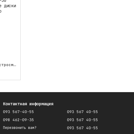
Norton NorZon R884 Ø75mm P36 быстросменные фибровые зачистные диски с креплением TR
Контактная информация
093 567-40-55
093 567 40-55
098 462-09-35
093 567 40-55
093 567 40-55
Перезвонить вам?