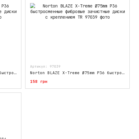
Артикул: 97039
Norton BLAZE X-Treme Ø50mm P36 быстросменные фибровые зачистные диски с креплением TR
Norton BLAZE X-Treme Ø75mm P36 быстросменные фибровые зачистные диски с креплением TR
158 грн