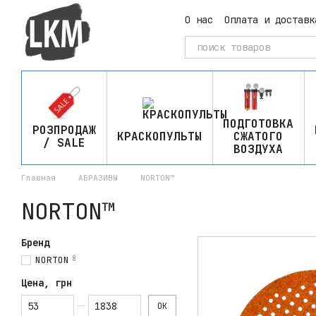
Перейти к основному контенту
О нас
Оплата и доставк
ПОДГОТОВКА
РОЗПРОДАЖ
КРАСКОПУЛЬТЫ
СЖАТОГО
/ SALE
ВОЗДУХА
Главная
АБРАЗИВЫ
NORTON™
NORTON™
Бренд
NORTON
8
Цена, грн
От Цена, грн
До Цена, грн
OK