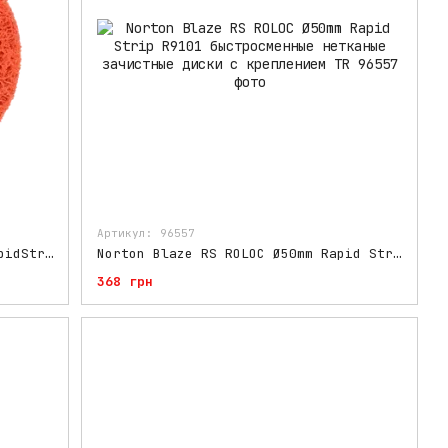
Артикул: 96557
Norton Blaze RS Ø115mm Blaze RapidStrip универсальный зачистной диск
Norton Blaze RS ROLOC Ø50mm Rapid Strip R9101 быстросменные нетканые зачистные диски с креплением TR
368 грн