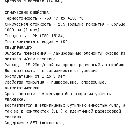
Sprayable ceramic (E&QSC).
ХИМИЧЕСКИЕ СВОЙСТВА
Термостойкость – -50 °C to +150 °C
Химическая стойкость – 2.5
Толщина покрытия – больше
1000 нм (1 мкм)
Твердость – 9H (ISO 15184)
Угол контакта с водой – 98°
СПЕЦИФИКАЦИЯ
Область применения – лакированные элементы кузова из
металла и/или пластика
Расход – 15-20мл/слой на средне размерный автомобиль
Долговечность – в зависимости от условий
эксплуатации от 1 до 2 лет
Свойства покрытия – гидрофобные, олеофобные,
антистатические
Срок годности – 6 месяцев без вскрытия упакови
УПАКОВКА:
Поставляется в алюминиевых бутылках емкостью 40мл, а
так же в комплектах (SET) с идентичной расфасовкой
состава.
Содержимое
SET
(комплекта):