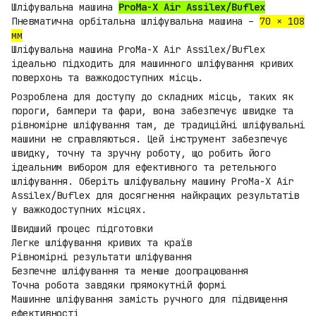
Шліфувальна машина
ProMa-X Air Assilex/Buflex
Пневматична орбітальна шліфувальна машина –
70 × 108
мм
Шліфувальна машина ProMa-X Air Assilex/Buflex
ідеально підходить для машинного шліфування кривих
поверхонь та важкодоступних місць.
Розроблена для доступу до складних місць, таких як
пороги, бампери та фари, вона забезпечує швидке та
рівномірне шліфування там, де традиційні шліфувальні
машини не справляються. Цей інструмент забезпечує
швидку, точну та зручну роботу, що робить його
ідеальним вибором для ефективного та ретельного
шліфування. Оберіть шліфувальну машину ProMa-X Air
Assilex/Buflex для досягнення найкращих результатів
у важкодоступних місцях.
Швидший процес підготовки
Легке шліфування кривих та країв
Рівномірні результати шліфування
Безпечне шліфування та менше доопрацювання
Точна робота завдяки прямокутній формі
Машинне шліфування замість ручного для підвищення
ефективності