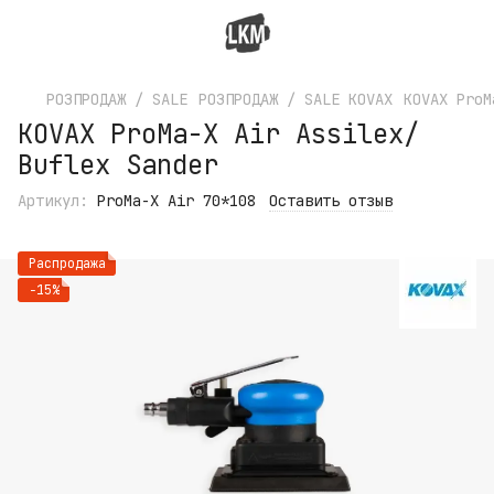
РОЗПРОДАЖ / SALE
РОЗПРОДАЖ / SALE KOVAX
KOVAX ProM
KOVAX ProMa-X Air Assilex/
Buflex Sander
Артикул:
ProMa-X Air 70*108
Оставить отзыв
Распродажа
−15%