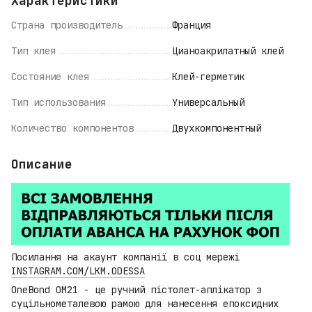
Характеристики
Страна производитель
Франция
Тип клея
Цианоакрилатный клей
Состояние клея
Клей-герметик
Тип использования
Универсальный
Количество компонентов
Двухкомпонентный
Описание
Посилання на акаунт компанії в соц мережі
INSTAGRAM.COM/LKM.ODESSA
OneBond OM21 - це ручний пістолет-аплікатор з
суцільнометалевою рамою для нанесення епоксидних