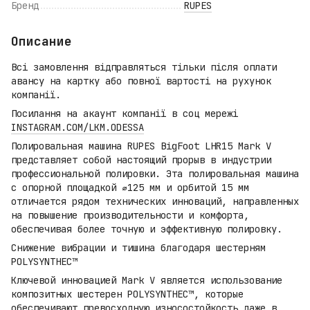
Бренд
RUPES
Описание
Всі замовлення відправляться тільки після оплати
авансу на картку або повної вартості на рухунок
компанії.
Посилання на акаунт компанії в соц мережі
INSTAGRAM.COM/LKM.ODESSA
Полировальная машина RUPES BigFoot LHR15 Mark V
представляет собой настоящий прорыв в индустрии
профессиональной полировки. Эта полировальная машина
с опорной площадкой ⌀125 мм и орбитой 15 мм
отличается рядом технических инноваций, направленных
на повышение производительности и комфорта,
обеспечивая более точную и эффективную полировку.
Снижение вибрации и тишина благодаря шестерням
POLYSYNTHEC™
Ключевой инновацией Mark V является использование
композитных шестерен POLYSYNTHEC™, которые
обеспечивают превосходную износостойкость даже в