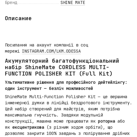
Бренд
SHINE MATE
Описание
Посилання на акаунт компанії в соц
мережі
INSTAGRAM.COM/LKM.ODESSA
Акумуляторний багатофункціональний
набір ShineMate CORDLESS MULTI-
FUNCTION POLISHER KIT (Full Kit)
Ультимативне рішення для професійного дейтейлінгу:
один інструмент — безліч можливостей
ShineMate Multi-Function Polisher Kit — це вершина
інженерної думки в лінійці бездротового інструменту.
Цей набір створений для майстрів, яким потрібна
максимальна гнучкість. Завдяки модульній
конструкції, машина може працювати як
роторна
або
як
ексцентрикова
(з різним ходом орбіти), що
дозволяє закрити 100% завдань з полірування дрібних