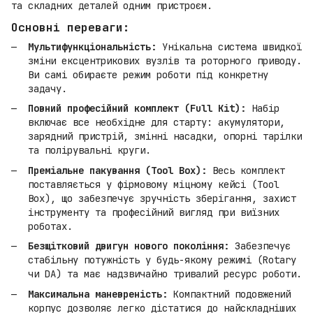
та складних деталей одним пристроєм.
Основні переваги:
Мультифункціональність:
Унікальна система швидкої
зміни ексцентрикових вузлів та роторного приводу.
Ви самі обираєте режим роботи під конкретну
задачу.
Повний професійний комплект (Full Kit):
Набір
включає все необхідне для старту: акумулятори,
зарядний пристрій, змінні насадки, опорні тарілки
та полірувальні круги.
Преміальне пакування (Tool Box):
Весь комплект
поставляється у фірмовому міцному кейсі (Tool
Box), що забезпечує зручність зберігання, захист
інструменту та професійний вигляд при виїзних
роботах.
Безщітковий двигун нового покоління:
Забезпечує
стабільну потужність у будь-якому режимі (Rotary
чи DA) та має надзвичайно тривалий ресурс роботи.
Максимальна маневреність:
Компактний подовжений
корпус дозволяє легко дістатися до найскладніших