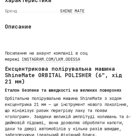
Характеристики
Бренд
SHINE MATE
Описание
Посилання на акаунт компанії в соц
мережі
INSTAGRAM.COM/LKM.ODESSA
Ексцентрикова полірувальна машина
ShineMate ORBITAL POLISHER (6", хід
21 мм)
Еталон безпеки та швидкості на великих поверхнях
Орбітальна полірувальна машина ShineMate з ходом
ексцентрика 21 мм — це інструмент нового покоління,
що мінімізує ризик перегріву лаку та появи
«голограм». Завдяки великій амплітуді коливань та 6-
дюймовій підошві, вона дозволяє обробляти капоти,
дахи та двері автомобілів у кілька разів швидше,
забезпечуючи ідеальний фінішний блиск.