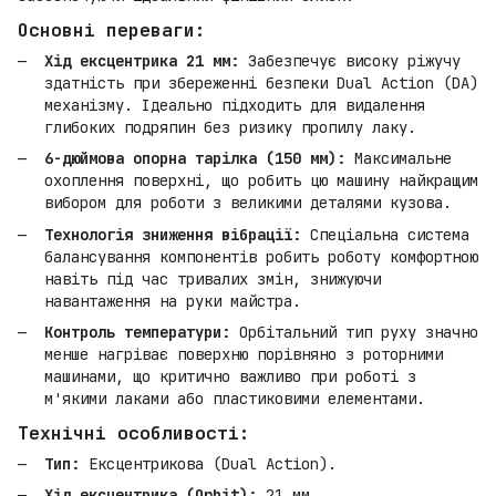
Основні переваги:
Хід ексцентрика 21 мм:
Забезпечує високу ріжучу
здатність при збереженні безпеки Dual Action (DA)
механізму. Ідеально підходить для видалення
глибоких подряпин без ризику пропилу лаку.
6-дюймова опорна тарілка (150 мм):
Максимальне
охоплення поверхні, що робить цю машину найкращим
вибором для роботи з великими деталями кузова.
Технологія зниження вібрації:
Спеціальна система
балансування компонентів робить роботу комфортною
навіть під час тривалих змін, знижуючи
навантаження на руки майстра.
Контроль температури:
Орбітальний тип руху значно
менше нагріває поверхню порівняно з роторними
машинами, що критично важливо при роботі з
м'якими лаками або пластиковими елементами.
Технічні особливості:
Тип:
Ексцентрикова (Dual Action).
Хід ексцентрика (Orbit):
21 мм.