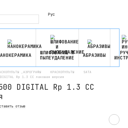
Рус
ШЛИФОВАНИЕ И
РУ
АНОКЕРАМИКА
АБРАЗИВЫ
ПЫЛЕУДАЛЕНИЕ
ИНСТ
АСКОПУЛЬТЫ ,АЭРОГРАФЫ
КРАСКОПУЛЬТЫ
SATA
DIGITAL Rp 1.3 CC лаковая версия
500 DIGITAL Rp 1.3 CC
я
ставить отзыв