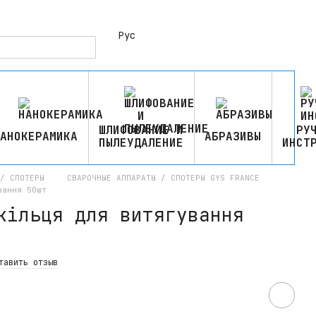
Рус
ШЛИФОВАНИЕ И
РУ
АНОКЕРАМИКА
АБРАЗИВЫ
ПЫЛЕУДАЛЕНИЕ
ИНСТ
/ СПОТЕРЫ
СВАРОЧНЫЕ АППАРАТЫ / СПОТЕРЫ GYS FRANCE
вання 50шт
кільця для витягування
тавить отзыв