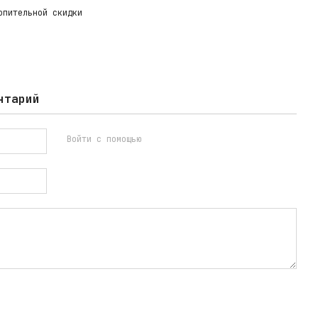
опительной скидки
нтарий
Войти с помощью