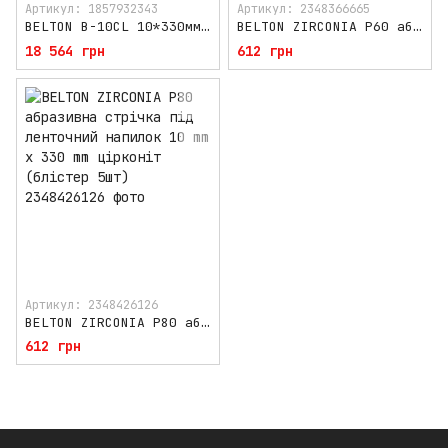
Артикул: 1857932343
Артикул: 2348366665
BELTON B-10CL 10*330мм стрічковий пневмо напилок , Японія
BELTON ZIRCONIA P60 абразивна стрічка під ленточний напилок 10 mm x 330 mm цірконіт (блістер 5шт)
18 564 грн
612 грн
Артикул: 2348426126
BELTON ZIRCONIA P80 абразивна стрічка під ленточний напилок 10 mm x 330 mm цірконіт (блістер 5шт)
612 грн