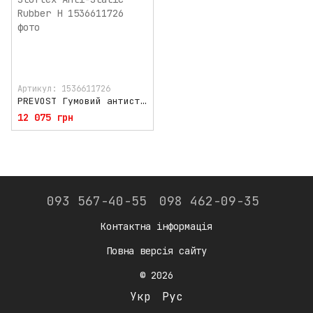
Артикул: 1536611726
PREVOST Гумовий антистатичний шланг із поворотним швидкозніманням, 12.5 м Stoflex Anti-Static Rubber H
12 075 грн
093 567-40-55
098 462-09-35
Контактна інформація
Повна версія сайту
© 2026
Укр
Рус