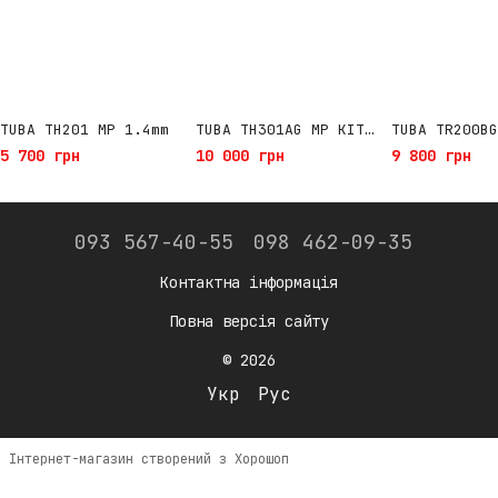
TUBA TH201 MP 1.4mm
TUBA TH301AG MP KIT 1.3 + 1.8 в кейсі
TUBA TR200BG
5 700 грн
10 000 грн
9 800 грн
093 567-40-55
098 462-09-35
Контактна інформація
Повна версія сайту
© 2026
Укр
Рус
Інтернет-магазин створений з Хорошоп