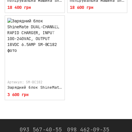
Полірувальна машина ShineMate CORDLESS ORBITAL POLISHER, WITH 3" BACKING PAD, ORBIT 12MM
Полірувальна машина ShineMate CORDLESS ORBITAL POLISHER, WITH 5" BACKING PAD, ORBIT 15MM
18 400 грн
18 600 грн
Артикул: SM-BC182
Зарядний блок ShineMate DUAL-CHANNEL RAPID CHARGER, INPUT 100-240VAC, OUTPUT 18VDC 6.5AMP
3 600 грн
093 567-40-55
098 462-09-35