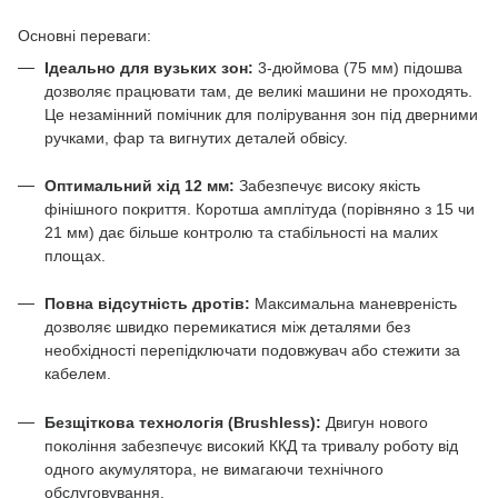
Основні переваги:
Ідеально для вузьких зон:
3-дюймова (75 мм) підошва
дозволяє працювати там, де великі машини не проходять.
Це незамінний помічник для полірування зон під дверними
ручками, фар та вигнутих деталей обвісу.
Оптимальний хід 12 мм:
Забезпечує високу якість
фінішного покриття. Коротша амплітуда (порівняно з 15 чи
21 мм) дає більше контролю та стабільності на малих
площах.
Повна відсутність дротів:
Максимальна маневреність
дозволяє швидко перемикатися між деталями без
необхідності перепідключати подовжувач або стежити за
кабелем.
Безщіткова технологія (Brushless):
Двигун нового
покоління забезпечує високий ККД та тривалу роботу від
одного акумулятора, не вимагаючи технічного
обслуговування.