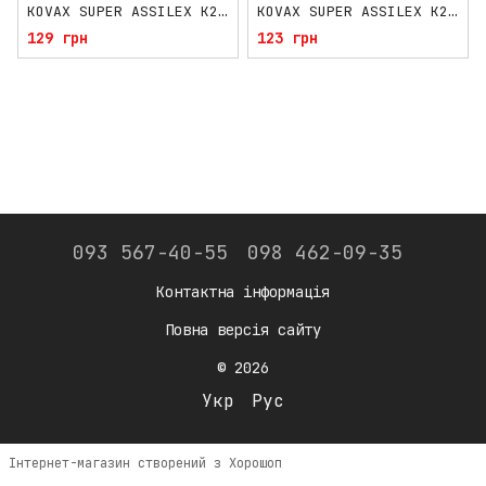
KOVAX SUPER ASSILEX K240 Ø152мм
KOVAX SUPER ASSILEX K240 шліфувальні листи
129 грн
123 грн
093 567-40-55
098 462-09-35
Контактна інформація
Повна версія сайту
© 2026
Укр
Рус
Інтернет-магазин створений з Хорошоп