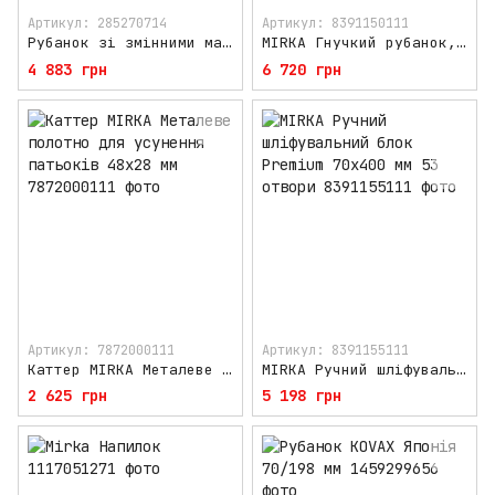
Артикул: 285270714
Артикул: 8391150111
Рубанок зі змінними майданчиками 70/198 мм MIRKA 8391520111
MIRKA Гнучкий рубанок, ручний шліфувальний блок 70х400 мм 8391150111
4 883 грн
6 720 грн
Артикул: 7872000111
Артикул: 8391155111
Каттер MIRKA Металеве полотно для усунення патьоків 48x28 мм
MIRKA Ручний шліфувальний блок Premium 70х400 мм 53 отвори
2 625 грн
5 198 грн