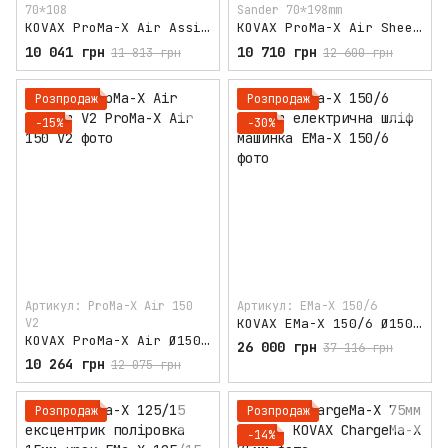
70*108
Sander 70*198mm
KOVAX ProMa-X Air Assilex/ Buflex Sander
KOVAX ProMa-X Air Sheet Sander 70*198mm
10 041 грн
10 710 грн
11 813 грн
12 600 грн
Розпродаж
Розпродаж
−15%
−30%
Артикул: ProMa-X Air 150
Артикул: EMa-X 150/6
V2
KOVAX EMa-X 150/6 Ø150mm електрична шліф машинка
KOVAX ProMa-X Air Ø150mm V2
26 000 грн
37 116 грн
10 264 грн
12 075 грн
Розпродаж
Розпродаж
−14%