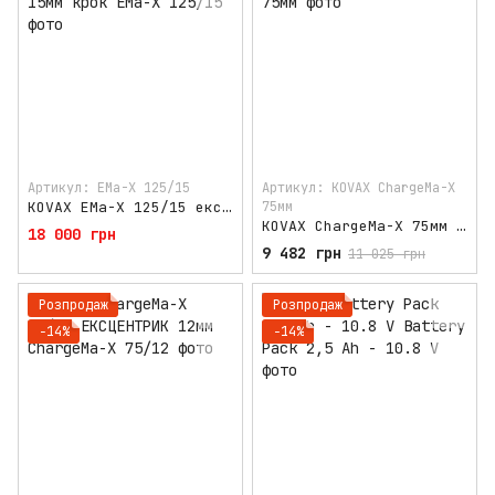
Артикул: EMa-X 125/15
Артикул: KOVAX ChargeMa-X
KOVAX EMa-X 125/15 ексцентрик поліровка 15мм крок
75мм
KOVAX ChargeMa-X 75мм РОТОР
18 000 грн
9 482 грн
11 025 грн
Розпродаж
Розпродаж
−14%
−14%