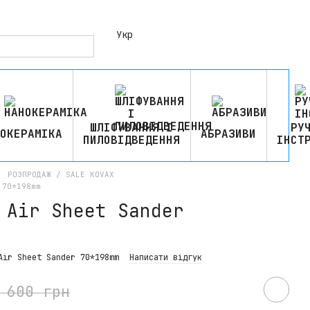
Укр
ШЛІФУВАННЯ І
РУ
ОКЕРАМІКА
АБРАЗИВИ
ПИЛОВІДВЕДЕННЯ
ІНСТ
РОЗПРОДАЖ / SALE KOVAX
 70*198mm
 Air Sheet Sander
Air Sheet Sander 70*198mm
Написати відгук
 600 грн