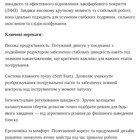
швидкого та ефективного відновлення лакофарбового покриття
(ЛФП). Завдяки високому крутному моменту та стабільній роботі,
вона ідеально підходить для усунення глибоких подряпин, сильного
окислення та слідів шліфування.
Ключові переваги:
Висока продуктивність: Потужний двигун у поєднанні з
подвійним редуктором забезпечує стабільну швидкість навіть під
значним навантаженням, що критично важливо для важких етапів
полірування.
Система плавного пуску (Soft Start): Дозволяє уникнути
розбризкування полірувальної пасти та забезпечує повний
контроль над інструментом у момент запуску.
Інтелектуальне регулювання швидкості: Зручне коліщатко
налаштування обертів дозволяє точно підібрати режим для будь-
якого завдання — від агресивного різання до фінішного наведення
блиску.
Ергономіка та комфорт: Полегшений корпус та продуманий дизайн
рукоятки знижують втому майстра під час тривалої роботи.