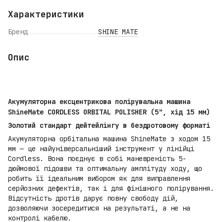
Характеристики
Бренд
SHINE MATE
Опис
Акумуляторна ексцентрикова полірувальна машина
ShineMate CORDLESS ORBITAL POLISHER (5", хід 15 мм)
Золотий стандарт дейтейлінгу в бездротовому форматі
Акумуляторна орбітальна машина ShineMate з ходом 15
мм — це найуніверсальніший інструмент у лінійці
Cordless. Вона поєднує в собі маневреність 5-
дюймової підошви та оптимальну амплітуду ходу, що
робить її ідеальним вибором як для виправлення
серйозних дефектів, так і для фінішного полірування.
Відсутність дротів дарує повну свободу дій,
дозволяючи зосередитися на результаті, а не на
контролі кабелю.