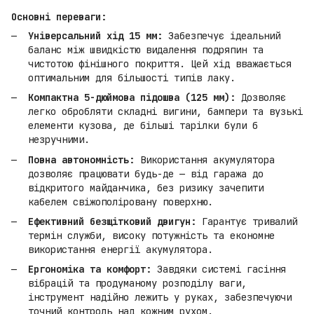
Основні переваги:
Універсальний хід 15 мм:
Забезпечує ідеальний
баланс між швидкістю видалення подряпин та
чистотою фінішного покриття. Цей хід вважається
оптимальним для більшості типів лаку.
Компактна 5-дюймова підошва (125 мм):
Дозволяє
легко обробляти складні вигини, бампери та вузькі
елементи кузова, де більші тарілки були б
незручними.
Повна автономність:
Використання акумулятора
дозволяє працювати будь-де — від гаража до
відкритого майданчика, без ризику зачепити
кабелем свіжополіровану поверхню.
Ефективний безщітковий двигун:
Гарантує тривалий
термін служби, високу потужність та економне
використання енергії акумулятора.
Ергономіка та комфорт:
Завдяки системі гасіння
вібрацій та продуманому розподілу ваги,
інструмент надійно лежить у руках, забезпечуючи
точний контроль над кожним рухом.