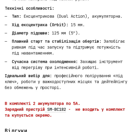
Технічні особливості:
Тип:
Ексцентрикова (Dual Action), акумуляторна.
Хід ексцентрика (Orbit):
15 мм.
Діаметр підошви:
125 мм (5").
Плавний старт та стабілізація обертів:
Запобігає
ривкам під час запуску та підтримує потужність
під навантаженням.
Сучасна система охолодження:
Захищає інструмент
від перегріву при інтенсивній роботі.
Ідеальний вибір для:
професійного полірування «під
ключ», роботи у важкодоступних місцях та дейтейлінгу
без обмежень у просторі.
В комплекті 2 акумулятора по 5А.
Зарядний пристрій
SM-BC182
- не входить у комплект
та купується окремо.
Відгуки