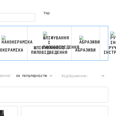
Укр
ШЛІФУВАННЯ І
РУ
ОКЕРАМІКА
АБРАЗИВИ
ПИЛОВІДВЕДЕННЯ
ІНСТ
вання:
за популярністю
Відображення: