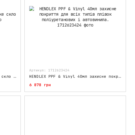
Артикул: 1712623424
HENDLEX FS60 BOTTLE 40 ml рідке скло для кузова
HENDLEX PPF & Vinyl 40мл захисне покриття для всіх типів плівок поліуретанових і автовинила.
6 878 грн