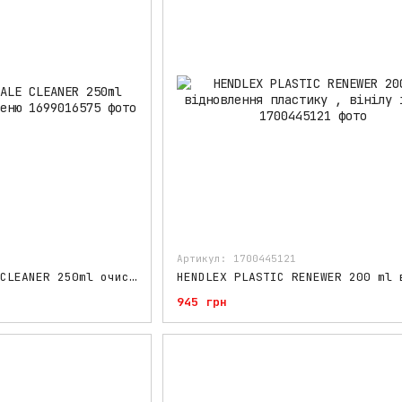
Артикул: 1700445121
HENDLEX LIME SCALE CLEANER 250ml очисник водного каменю
945 грн