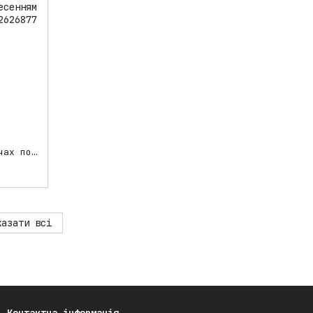
HENDLEX PAINT PREPARE знежирювачах поверхні ( підготовка перед нанесенням захисту)без спиртів, 200 мл
казати всі