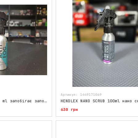
Артикул: 1449171069
HENDLEX ANTIFOG 100 ml запобігає запотіванню на скляних і пластикових поверхнях
HENDLEX NANO SCRUB 100ml нано с
630 грн