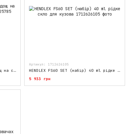
Артикул: 1712626105
HENDLEX INVISIBLE WIPERS антидощ на скло у вигляді серветок
HENDLEX FS60 SET (набір) 40 ml рідке скло для кузова
5 933 грн