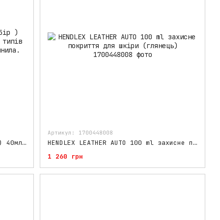
Артикул: 1700448008
HENDLEX PPF & Vinyl SET (набір ) 40мл захисне покриття для всіх типів плівок поліуретанових і автовинила.
HENDLEX LEATHER AUTO 100 ml захисне покриття для шкіри (глянець)
1 260 грн