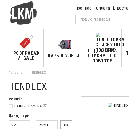
Перейти до основного контенту
Про нас
Оплата і доста
ПІДГОТОВКА
РОЗПРОДАЖ
П
ФАРБОПУЛЬТИ
СТИСНУТОГО
/ SALE
ПОВІТРЯ
Головна
HENDLEX
HENDLEX
Розділ
НАНОКЕРАМІКА
37
Ціна, грн
Від Ціна, грн
До Ціна, грн
ОК