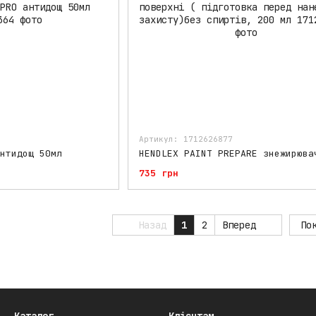
Артикул: 1712626877
нтидощ 50мл
735 грн
Назад
1
2
Вперед
По