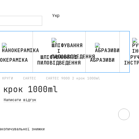
Укр
ШЛІФУВАННЯ І
РУ
ОКЕРАМІКА
АБРАЗИВИ
ПИЛОВІДВЕДЕННЯ
ІНСТ
 КРУГИ
CARTEC
CARTEC 9000 2 крок 1000ml
 крок 1000ml
Написати відгук
акопичувальної знижки