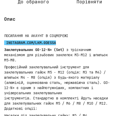
До обраного
Порівняти
Опис
ПОСИЛАННЯ НА АКАУНТ В СОЦМЕРЕЖІ
INSTAGRAM.COM/LKM.ODESSA
Заклепувальник GO-12-N+ (Set)
з тріскачним
механізмом для різьбових заклепок M3-M12 і шпильок
М5-М8.
Професійний заклепувальний інструмент для
заклепувальних гайок М5 - М12 (опція: М3 та М4) /
шпильок М4 - М8 (опція) з будь-якого матеріалу
(алюміній, оцинкована сталь, нержавіюча сталь). GO-
12-N+ є одним з найпотужніших, компактних і
універсальних заклепувальних
інструментів. Стандартно в комплекті йдуть насадки
для заклепувальних гайок М5 / М6 / М8 / М10 / М12.
Додаткові опції:
Насадки під заклепувальну гайку: М3 / М4