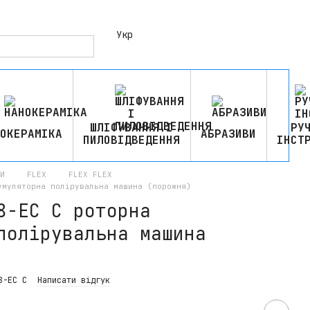
Укр
ШЛІФУВАННЯ І
РУ
ОКЕРАМІКА
АБРАЗИВИ
ПИЛОВІДВЕДЕННЯ
ІНСТ
И
FLEX
FLEX FLEX
умуляторна полірувальна машина (порожня)
8-EC C роторна
полірувальна машина
8-EC C
Написати відгук