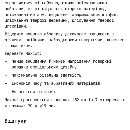
справляється зі найскладнішими шліфувальними
роботами, як-от видалення старого матеріалу,
шліфування металу, видалення зварювальних шліфів,
шліфування твердої деревини, шліфування твердої
шпаклівки.
Відкрита насипка абразиву допомагає працювати з
м'якими, олійними, забрудненими поверхнями, деревом
і пластиком.
Переваги Maxcut:
Менше забивання й менше нагрівання поверхні
завдяки спеціальному дизайну
Максимальна різальна здатність
Економія часу та абразивних матеріалів
Не рветься по краях
Maxcut пропонується в дисках 152 мм із 7 отворами та
в смужках 70 x 419 мм.
Відгуки