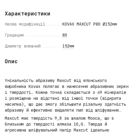
Характеристики
Назва модифікації
KOVAX MAXCUT P80 Ø152мм
Градация
80
Диаметр внешний
152мм
Опис
Унікальність абразиву Maxcut від японського
виробника Kovax полягає в нанесення абразивних зерен
і твердості. Кожна точка складається з 49 мінералів
і розміщена на відстані від іншої точки (відкрита
насипка), що дає змогу збільшити різальну здатність
абразиву й ефективно видаляти пил від шліфування.
Maxcut має твердість 9,8 за шкалою Мооса, що є
близьким до твердості алмаза 10,0. Тверда й
агресивна шліфувальний папір Maxcut ідеально