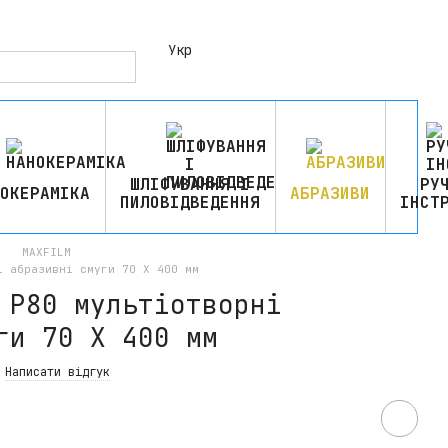
Укр
ШЛІФУВАННЯ І
РУ
ОКЕРАМІКА
АБРАЗИВИ
ПИЛОВІДВЕДЕННЯ
ІНСТ
MAXFILM
і абразивні смуги 70 Х 400 мм
 P80 мультіотворні
ги 70 Х 400 мм
Написати відгук