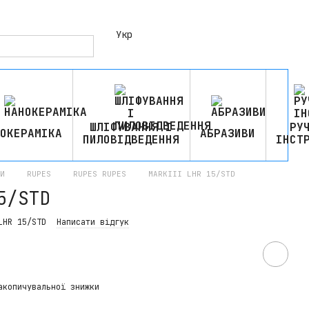
Укр
ШЛІФУВАННЯ І
РУ
ОКЕРАМІКА
АБРАЗИВИ
ПИЛОВІДВЕДЕННЯ
ІНСТ
И
RUPES
RUPES RUPES
MARKIII LHR 15/STD
5/STD
LHR 15/STD
Написати відгук
акопичувальної знижки