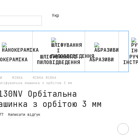
Укр
ШЛІФУВАННЯ І
РУ
ОКЕРАМІКА
АБРАЗИВИ
ПИЛОВІДВЕДЕННЯ
ІНСТ
И
MIRKA
MIRKA MIRKA
шліфувальна машинка з орбітою 3 мм
130NV Орбітальна
ашинка з орбітою 3 мм
77
Написати відгук