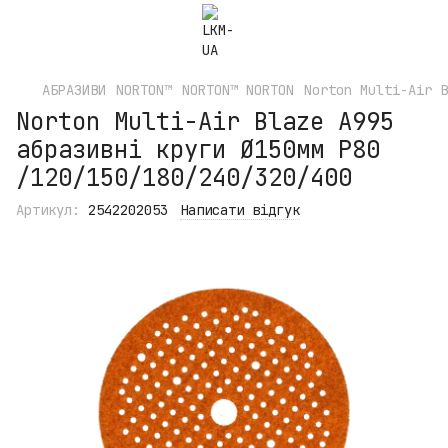
АБРАЗИВИ
NORTON™
NORTON™ NORTON
Norton Multi-Air B
Norton Multi-Air Blaze A995
абразивні круги Ø150мм P80
/120/150/180/240/320/400
Артикул:
2542202053
Написати відгук