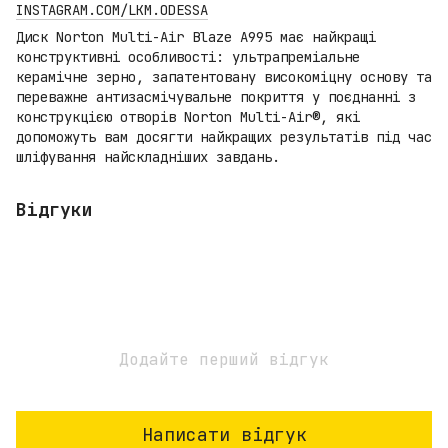
INSTAGRAM.COM/LKM.ODESSA
Диск Norton Multi-Air Blaze A995 має найкращі
конструктивні особливості: ультрапреміальне
керамічне зерно, запатентовану високоміцну основу та
переважне антизасмічувальне покриття у поєднанні з
конструкцією отворів Norton Multi-Air®, які
допоможуть вам досягти найкращих результатів під час
шліфування найскладніших завдань.
Відгуки
Додайте перший відгук
Написати відгук