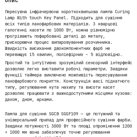
Опис
Пересувна інфрачервона короткохвильова лампа Curing
Lamp With touch Key Panel. Підходить для сушіння
всіх типів лакофарбових матеріалів. 3 кварцові
галогенні касети по 1000 Вт, кожна рівномірно
прогрівають пофарбовані деталі до металу,
прискорюючи процес випаровування розчинника.
Швидкість висихання двокомпонентних фарб не
перевищує 15 хвилин, поліефірних – 5 відповідно.
Простий та інтуїтивно зрозумілий сенсорний інтерфейс
дозволяє легко виставити робочі параметри. Завдяки
функції таймера виключено можливість пересушування
лакофарбового покриття. Конструкція шасі підкатного
типу, регулювання кута нахилу та висоти касет
дозволяє працювати з важкодоступними місцями кузова:
дахом, дном, арками.
Лампа для сушіння SGCB SGGF109 — це потужний та
універсальний прилад для професійного сушіння фарби.
Завдяки потужності 3000 Вт та площі опромінення 1200
× 1000 мм вона забезпечує точне регулювання