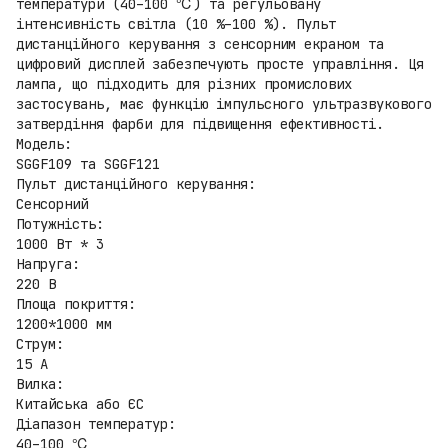
температури (40–100 ℃) та регульовану
інтенсивність світла (10 %–100 %). Пульт
дистанційного керування з сенсорним екраном та
цифровий дисплей забезпечують просте управління. Ця
лампа, що підходить для різних промислових
застосувань, має функцію імпульсного ультразвукового
затвердіння фарби для підвищення ефективності.
Модель:
SGGF109 та SGGF121
Пульт дистанційного керування:
Сенсорний
Потужність:
1000 Вт * 3
Напруга:
220 В
Площа покриття:
1200*1000 мм
Струм:
15 А
Вилка:
Китайська або ЄС
Діапазон температур:
40–100 ℃