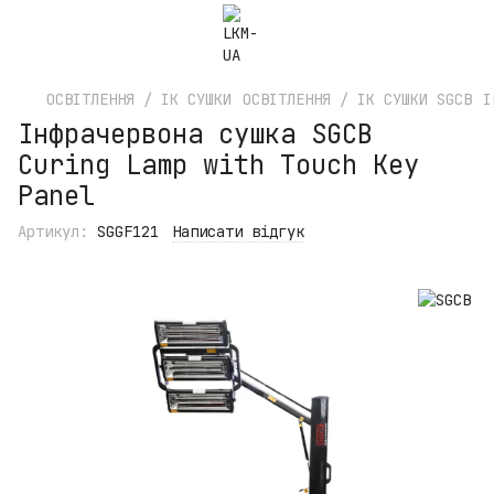
ОСВІТЛЕННЯ / ІК СУШКИ
ОСВІТЛЕННЯ / ІК СУШКИ SGCB
І
Інфрачервона сушка SGCB
Curing Lamp with Touch Key
Panel
Артикул:
SGGF121
Написати відгук