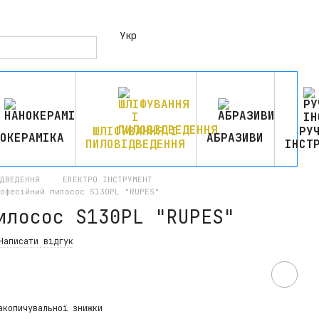
Укр
ШЛІФУВАННЯ І
РУ
ОКЕРАМІКА
АБРАЗИВИ
ПИЛОВІДВЕДЕННЯ
ІНСТ
ІДВЕДЕННЯ
ЕЛЕКТРО ІНСТРУМЕНТ
офесійний пилосос S130PL "RUPES"
илосос S130PL "RUPES"
Написати відгук
акопичувальної знижки