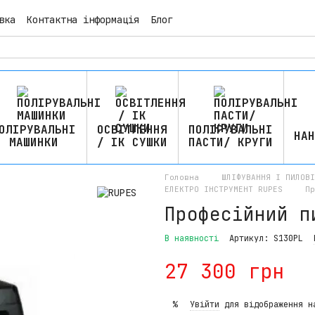
вка
Контактна інформація
Блог
ОЛІРУВАЛЬНІ
ОСВІТЛЕННЯ
ПОЛІРУВАЛЬНІ
НАН
МАШИНКИ
/ ІК СУШКИ
ПАСТИ/ КРУГИ
Головна
ШЛІФУВАННЯ І ПИЛОВ
ЕЛЕКТРО ІНСТРУМЕНТ RUPES
Пр
Професійний п
В наявності
Артикул: S130PL
27 300 грн
Увійти
для відображення н
%