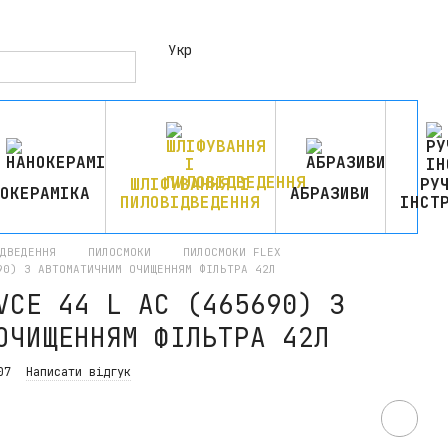
Укр
ШЛІФУВАННЯ І
РУ
ОКЕРАМІКА
АБРАЗИВИ
ПИЛОВІДВЕДЕННЯ
ІНСТ
ІДВЕДЕННЯ
ПИЛОСМОКИ
ПИЛОСМОКИ FLEX
90) З АВТОМАТИЧНИМ ОЧИЩЕННЯМ ФІЛЬТРА 42Л
VCE 44 L AC (465690) З
ОЧИЩЕННЯМ ФІЛЬТРА 42Л
07
Написати відгук