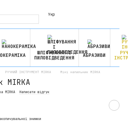
Укр
ШЛІФУВАННЯ І
РУ
ОКЕРАМІКА
АБРАЗИВИ
ПИЛОВІДВЕДЕННЯ
ІНСТ
РУЧНИЙ ІНСТРУМЕНТ MIRKA
Міні напильник MIRKA
к MIRKA
ка MIRKA
Написати відгук
акопичувальної знижки