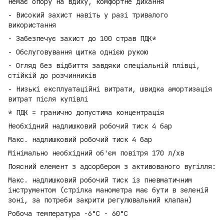
немає опору на вдиху, комфортне дихання
- Високий захист навіть у разі тривалого
використання
- Забезпечує захист до 100 страв ПДК*
- Обслуговування щитка однією рукою
- Огляд без відбиття завдяки спеціальній плівці,
стійкій до розчинників
- Низькі експлуатаційні витрати, швидка амортизація
витрат після купівлі
* ПДК = гранично допустима концентрація
Необхідний надлишковий робочий тиск 4 бар
Макс. надлишковий робочий тиск 4 бар
Мінімально необхідний об'єм повітря 170 л/хв
Поясний елемент з адсорбером з активованого вугілля:
Макс. надлишковий робочий тиск із пневматичним
інструментом (стрілка манометра має бути в зеленій
зоні, за потреби закрити регулювальний клапан)
Робоча температура -6°C - 60°C