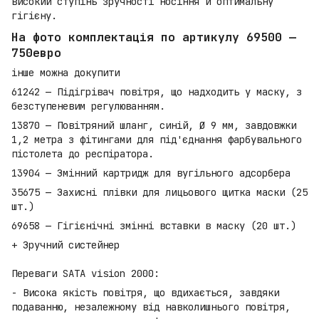
високий ступінь зручності носіння й оптимальну
гігієну.
На фото комплектація по артикулу 69500 —
750евро
інше можна докупити
61242 — Підігрівач повітря, що надходить у маску, з
безступеневим регулюванням.
13870 — Повітряний шланг, синій, Ø 9 мм, завдовжки
1,2 метра з фітингами для під'єднання фарбувального
пістолета до респіратора.
13904 — Змінний картридж для вугільного адсорбера
35675 — Захисні плівки для лицьового щитка маски (25
шт.)
69658 — Гігієнічні змінні вставки в маску (20 шт.)
+ Зручний систейнер
Переваги SATA vision 2000:
- Висока якість повітря, що вдихається, завдяки
подаванню, незалежному від навколишнього повітря,