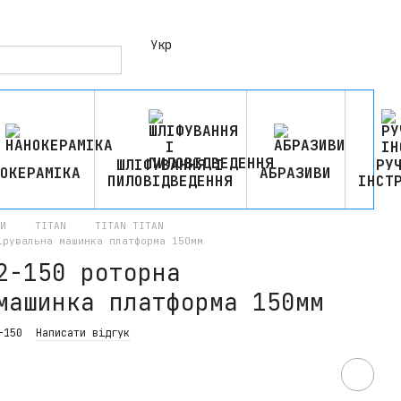
Укр
ШЛІФУВАННЯ І
РУ
ОКЕРАМІКА
АБРАЗИВИ
ПИЛОВІДВЕДЕННЯ
ІНСТ
И
TITAN
TITAN TITAN
ірувальна машинка платформа 150мм
2-150 роторна
машинка платформа 150мм
-150
Написати відгук