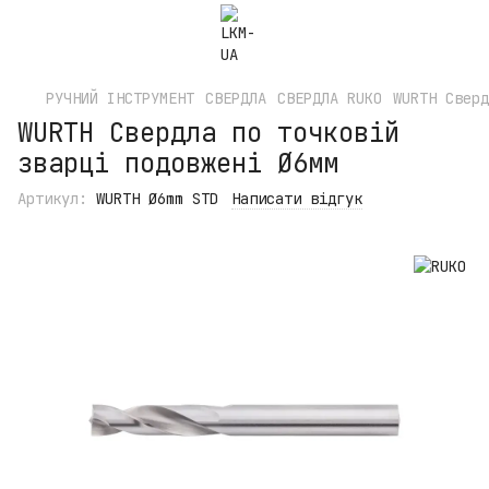
РУЧНИЙ ІНСТРУМЕНТ
СВЕРДЛА
СВЕРДЛА RUKO
WURTH Сверд
WURTH Свердла по точковій
зварці подовжені Ø6мм
Артикул:
WURTH Ø6mm STD
Написати відгук