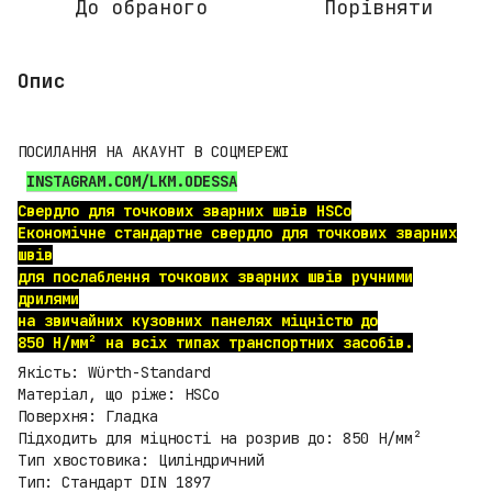
До обраного
Порівняти
Опис
ПОСИЛАННЯ НА АКАУНТ В СОЦМЕРЕЖІ
INSTAGRAM.COM/LKM.ODESSA
Свердло для точкових зварних швів HSCo
Економічне стандартне свердло для точкових зварних
швів
для послаблення точкових зварних швів ручними
дрилями
на звичайних кузовних панелях міцністю до
850 Н/мм² на всіх типах транспортних засобів.
Якість: Würth-Standard
Матеріал, що ріже: HSCo
Поверхня: Гладка
Підходить для міцності на розрив до: 850 Н/мм²
Тип хвостовика: Циліндричний
Тип: Стандарт DIN 1897