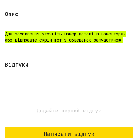
Опис
Для замовлення уточніть номер деталі в коментарях
або відправте скрін шот з обведеною запчастиною
Відгуки
Додайте перший відгук
Написати відгук