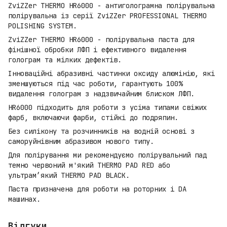
ZviZZer THERMO HR6000 - антиголограмна полірувальна
полірувальна із серії ZviZZer PROFESSIONAL THERMO
POLISHING SYSTEM.
ZviZZer THERMO HR6000 - полірувальна паста для
фінішної обробки ЛФП і ефективного видалення
голограм та мілких дефектів.
Інноваційні абразивні частинки оксиду алюмінію, які
зменшуються під час роботи, гарантують 100%
видалення голограм з надзвичайним блиском ЛФП.
HR6000 підходить для роботи з усіма типами свіжих
фарб, включаючи фарби, стійкі до подряпин.
Без силікону та розчинників на водній основі з
саморуйнівним абразивом нового типу.
Для полірування ми рекомендуємо полірувальний пад
темно червоний м'який THERMO PAD RED або
ультрам’який THERMO PAD BLACK.
Паста призначена для роботи на роторних і DA
машинах.
Відгуки