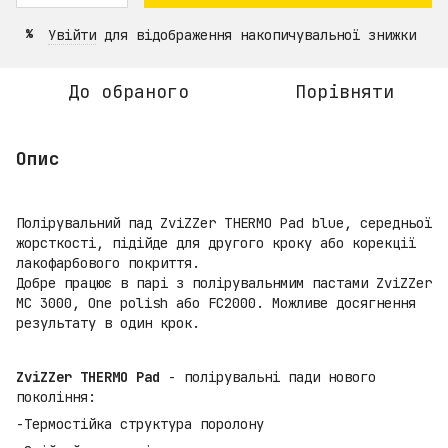
Увійти
для відображення накопичувальної знижки
%
До обраного
Порівняти
Опис
Полірувальний пад ZviZZer THERMO Pad blue, середньої
жорсткості, підійде для другого кроку або корекції
лакофарбового покриття.
Добре працює в парі з полірувальнмим пастами ZviZZer
МС 3000, One polish або FC2000. Можливе досягнення
результату в один крок.
ZviZZer THERMO Pad
- полірувальні пади нового
покоління:
-Термостійка структура поролону