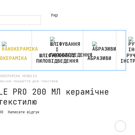
Укр
ШЛІФУВАННЯ І
РУ
ОКЕРАМІКА
АБРАЗИВИ
ПИЛОВІДВЕДЕННЯ
ІНСТ
НОКЕРАМІКА HENDLEX
амічне покриття для текстилю
LE PRO 200 МЛ керамічне
текстилю
00
Написати відгук