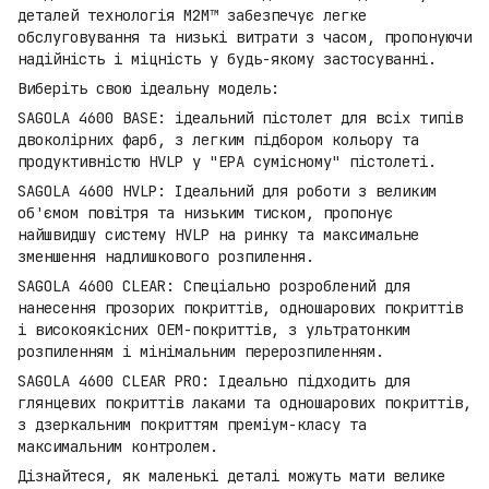
деталей технологія M2M™ забезпечує легке
обслуговування та низькі витрати з часом, пропонуючи
надійність і міцність у будь-якому застосуванні.
Виберіть свою ідеальну модель:
SAGOLA 4600 BASE: ідеальний пістолет для всіх типів
двоколірних фарб, з легким підбором кольору та
продуктивністю HVLP у "EPA сумісному" пістолеті.
SAGOLA 4600 HVLP: Ідеальний для роботи з великим
об'ємом повітря та низьким тиском, пропонує
найшвидшу систему HVLP на ринку та максимальне
зменшення надлишкового розпилення.
SAGOLA 4600 CLEAR: Спеціально розроблений для
нанесення прозорих покриттів, одношарових покриттів
і високоякісних OEM-покриттів, з ультратонким
розпиленням і мінімальним перерозпиленням.
SAGOLA 4600 CLEAR PRO: Ідеально підходить для
глянцевих покриттів лаками та одношарових покриттів,
з дзеркальним покриттям преміум-класу та
максимальним контролем.
Дізнайтеся, як маленькі деталі можуть мати велике