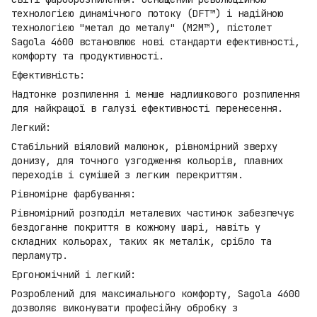
технологією динамічного потоку (DFT™) і надійною
технологією "метал до металу" (M2M™), пістолет
Sagola 4600 встановлює нові стандарти ефективності,
комфорту та продуктивності.
Ефективність:
Надтонке розпилення і менше надлишкового розпилення
для найкращої в галузі ефективності перенесення.
Легкий:
Стабільний віяловий малюнок, рівномірний зверху
донизу, для точного узгодження кольорів, плавних
переходів і сумішей з легким перекриттям.
Рівномірне фарбування:
Рівномірний розподіл металевих частинок забезпечує
бездоганне покриття в кожному шарі, навіть у
складних кольорах, таких як металік, срібло та
перламутр.
Ергономічний і легкий:
Розроблений для максимального комфорту, Sagola 4600
дозволяє виконувати професійну обробку з