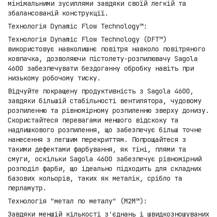
мінімальними зусиллями завдяки своїй легкій та
збалансованій конструкції.
Технологія Dynamic Flow Technology™:
Технологія Dynamic Flow Technology (DFT™)
використовує навколишнє повітря навколо повітряного
ковпачка, дозволяючи пістолету-розпилювачу Sagola
4600 забезпечувати бездоганну обробку навіть при
низькому робочому тиску.
Відчуйте покращену продуктивність з Sagola 4600,
завдяки більшій стабільності вентилятора, чудовому
розпиленню та рівномірному розпиленню зверху донизу.
Скористайтеся перевагами меншого відскоку та
надлишкового розпилення, що забезпечує більш точне
нанесення з легшим перекриттям. Попрощайтеся з
такими дефектами фарбування, як тіні, плями та
смуги, оскільки Sagola 4600 забезпечує рівномірний
розподіл фарби, що ідеально підходить для складних
базових кольорів, таких як металік, срібло та
перламутр.
Технологія "метал по металу" (M2M™):
Завдяки меншій кількості з'єднань і швидкозношуваних