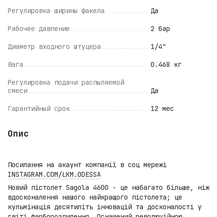
Регулировка ширины факела
Да
Рабочее давление
2 бар
Диаметр входного штуцера
1/4"
Вага
0.468 кг
Регулировка подачи распыляемой
смеси
Да
Гарантийный срок
12 мес
Опис
Посилання на акаунт компанії в соц мережі
INSTAGRAM.COM/LKM.ODESSA
Новий пістолет Sagola 4600 - це набагато більше, ніж
вдосконалення нашого найкращого пістолета; це
кульмінація десятиліть інновацій та досконалості у
світі фарборозпилення. Оснащений революційною